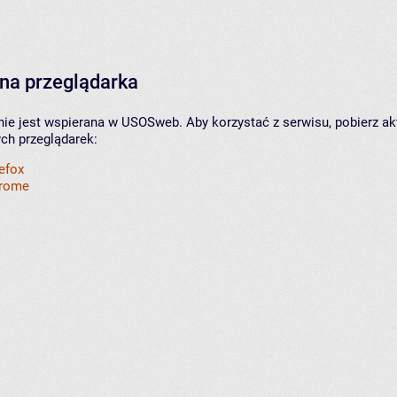
na przeglądarka
nie jest wspierana w USOSweb. Aby korzystać z serwisu, pobierz ak
ych przeglądarek:
refox
hrome