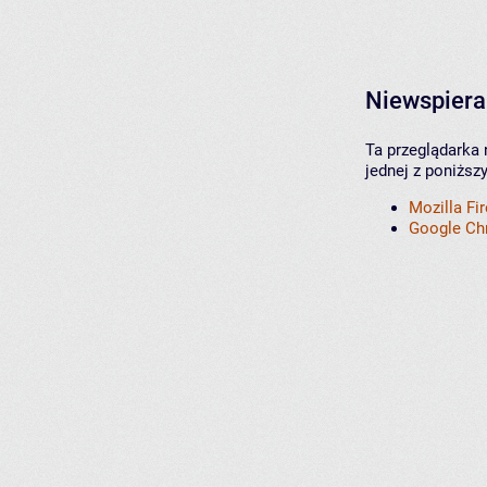
Niewspiera
Ta przeglądarka 
jednej z poniższ
Mozilla Fi
Google C