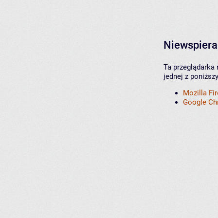
Niewspiera
Ta przeglądarka 
jednej z poniższ
Mozilla Fi
Google C