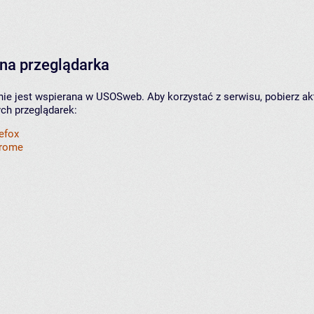
na przeglądarka
nie jest wspierana w USOSweb. Aby korzystać z serwisu, pobierz ak
ych przeglądarek:
refox
hrome