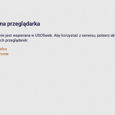
na przeglądarka
nie jest wspierana w USOSweb. Aby korzystać z serwisu, pobierz ak
ych przeglądarek:
refox
hrome