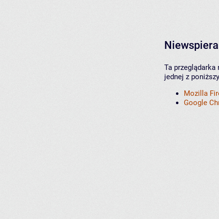
Niewspiera
Ta przeglądarka 
jednej z poniższ
Mozilla Fi
Google C