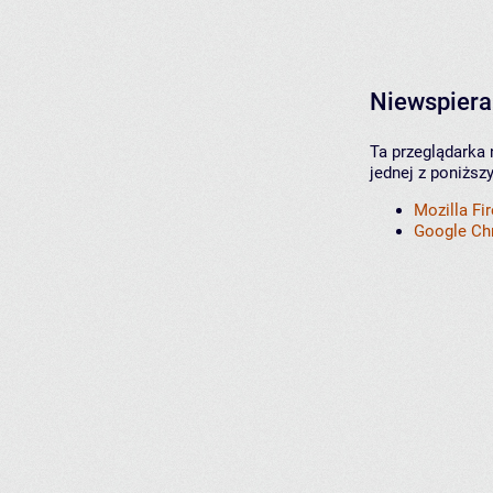
Niewspiera
Ta przeglądarka 
jednej z poniższ
Mozilla Fi
Google C