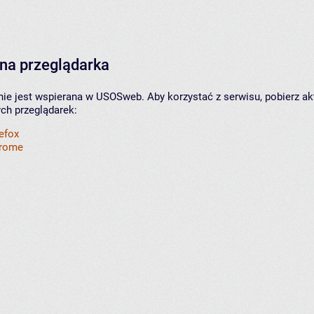
na przeglądarka
nie jest wspierana w USOSweb. Aby korzystać z serwisu, pobierz ak
ych przeglądarek:
refox
hrome