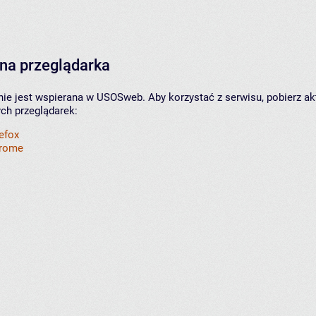
na przeglądarka
nie jest wspierana w USOSweb. Aby korzystać z serwisu, pobierz ak
ych przeglądarek:
refox
hrome