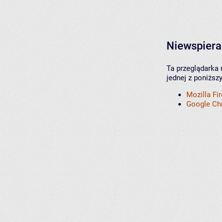
Niewspiera
Ta przeglądarka 
jednej z poniższ
Mozilla Fi
Google C