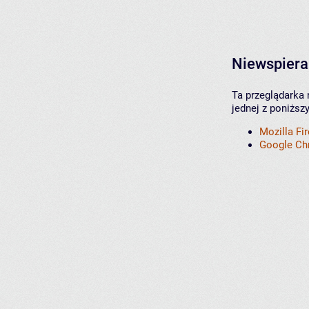
Niewspiera
Ta przeglądarka 
jednej z poniższ
Mozilla Fi
Google C