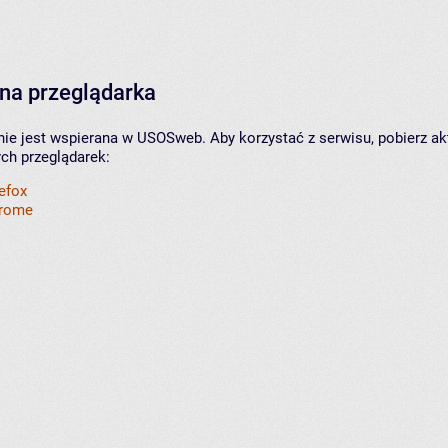
na przeglądarka
nie jest wspierana w USOSweb. Aby korzystać z serwisu, pobierz ak
ych przeglądarek:
refox
hrome