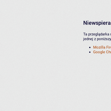
Niewspiera
Ta przeglądarka 
jednej z poniższ
Mozilla Fi
Google C