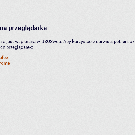
na przeglądarka
nie jest wspierana w USOSweb. Aby korzystać z serwisu, pobierz ak
ych przeglądarek:
refox
hrome