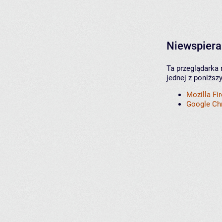
Niewspiera
Ta przeglądarka 
jednej z poniższ
Mozilla Fi
Google C