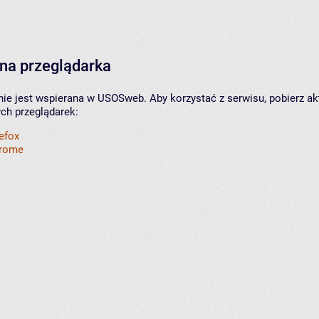
na przeglądarka
nie jest wspierana w USOSweb. Aby korzystać z serwisu, pobierz ak
ych przeglądarek:
refox
hrome