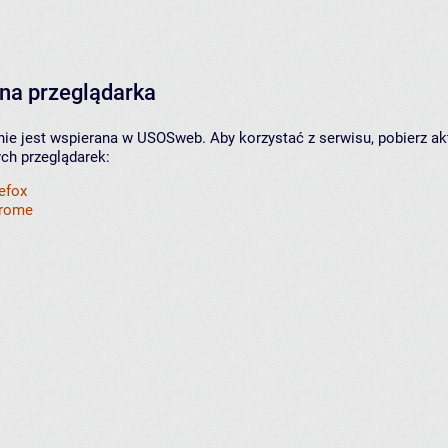
na przeglądarka
nie jest wspierana w USOSweb. Aby korzystać z serwisu, pobierz ak
ych przeglądarek:
refox
hrome