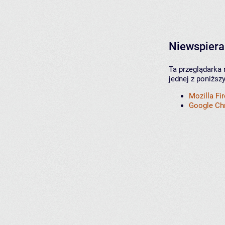
Niewspiera
Ta przeglądarka 
jednej z poniższ
Mozilla Fi
Google C