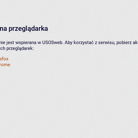
na przeglądarka
nie jest wspierana w USOSweb. Aby korzystać z serwisu, pobierz ak
ych przeglądarek:
refox
hrome