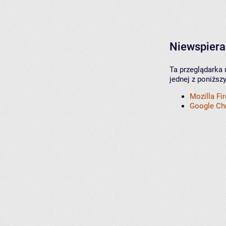
Niewspiera
Ta przeglądarka 
jednej z poniższ
Mozilla Fi
Google C