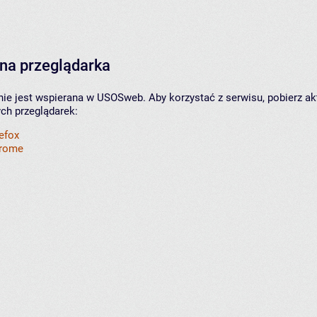
na przeglądarka
nie jest wspierana w USOSweb. Aby korzystać z serwisu, pobierz ak
ych przeglądarek:
refox
hrome