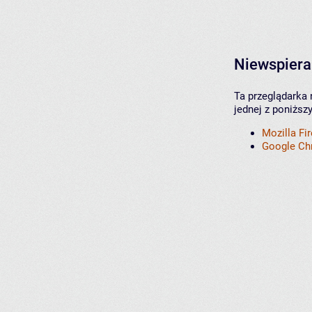
Niewspiera
Ta przeglądarka 
jednej z poniższ
Mozilla Fi
Google C