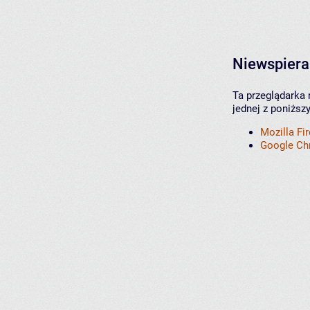
Niewspiera
Ta przeglądarka 
jednej z poniższ
Mozilla Fi
Google C