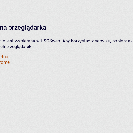
na przeglądarka
nie jest wspierana w USOSweb. Aby korzystać z serwisu, pobierz ak
ych przeglądarek:
refox
hrome