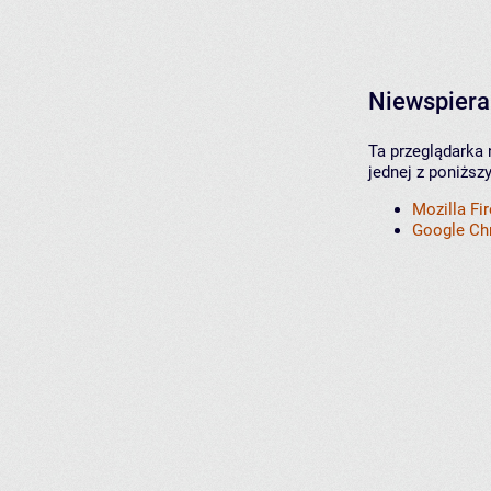
Niewspiera
Ta przeglądarka 
jednej z poniższ
Mozilla Fi
Google C