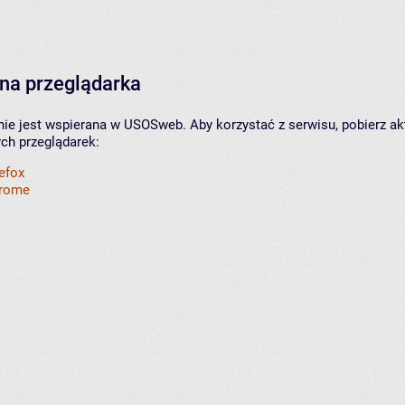
na przeglądarka
nie jest wspierana w USOSweb. Aby korzystać z serwisu, pobierz ak
ych przeglądarek:
refox
hrome