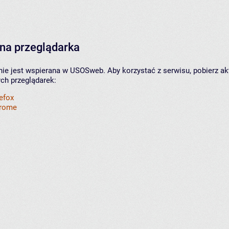
na przeglądarka
nie jest wspierana w USOSweb. Aby korzystać z serwisu, pobierz ak
ych przeglądarek:
refox
hrome