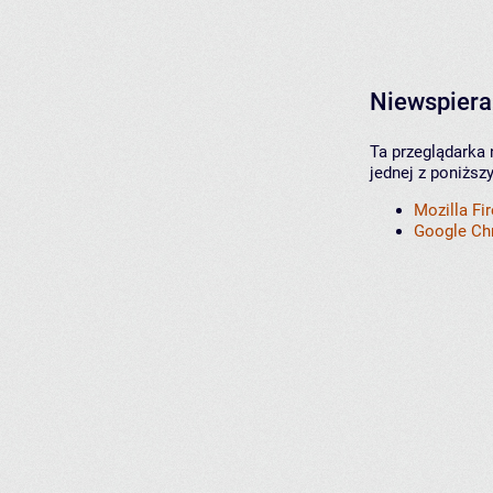
Niewspiera
Ta przeglądarka 
jednej z poniższ
Mozilla Fi
Google C