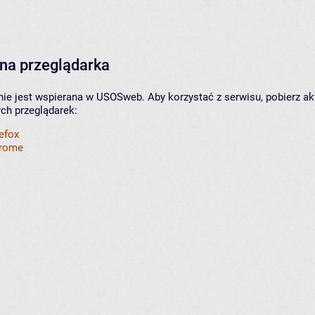
na przeglądarka
nie jest wspierana w USOSweb. Aby korzystać z serwisu, pobierz ak
ych przeglądarek:
refox
hrome