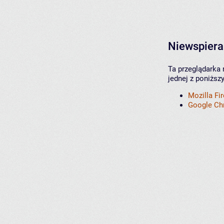
Niewspiera
Ta przeglądarka 
jednej z poniższ
Mozilla Fi
Google C