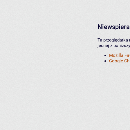
Niewspiera
Ta przeglądarka 
jednej z poniższ
Mozilla Fi
Google C