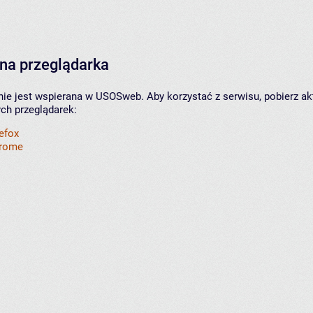
na przeglądarka
nie jest wspierana w USOSweb. Aby korzystać z serwisu, pobierz ak
ych przeglądarek:
refox
hrome