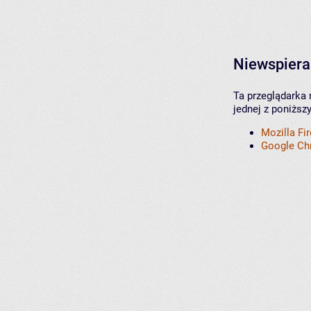
Niewspiera
Ta przeglądarka 
jednej z poniższ
Mozilla Fi
Google C