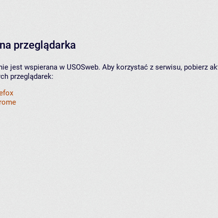
na przeglądarka
nie jest wspierana w USOSweb. Aby korzystać z serwisu, pobierz ak
ych przeglądarek:
refox
hrome