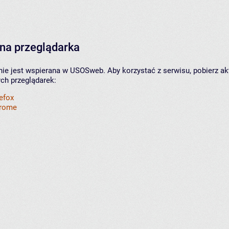
na przeglądarka
nie jest wspierana w USOSweb. Aby korzystać z serwisu, pobierz ak
ych przeglądarek:
refox
hrome