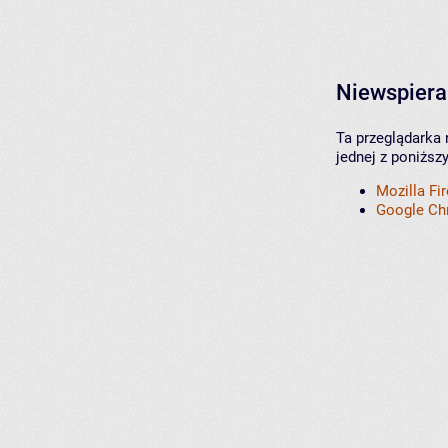
Niewspiera
Ta przeglądarka 
jednej z poniższ
Mozilla Fi
Google C