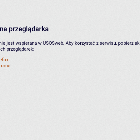
na przeglądarka
nie jest wspierana w USOSweb. Aby korzystać z serwisu, pobierz ak
ych przeglądarek:
refox
hrome