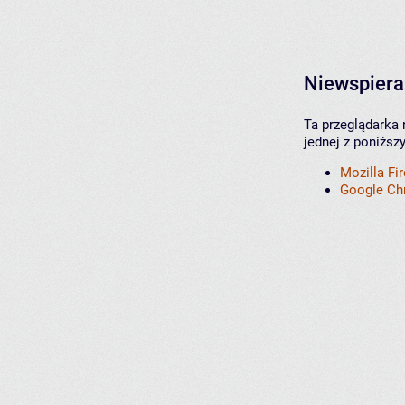
Niewspiera
Ta przeglądarka 
jednej z poniższ
Mozilla Fi
Google C