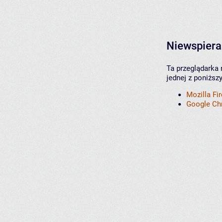
Niewspiera
Ta przeglądarka 
jednej z poniższ
Mozilla Fi
Google C