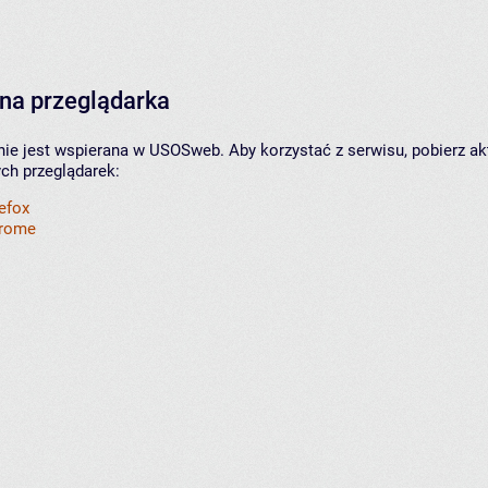
na przeglądarka
nie jest wspierana w USOSweb. Aby korzystać z serwisu, pobierz ak
ych przeglądarek:
refox
hrome