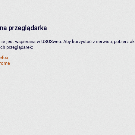
na przeglądarka
nie jest wspierana w USOSweb. Aby korzystać z serwisu, pobierz ak
ych przeglądarek:
refox
hrome