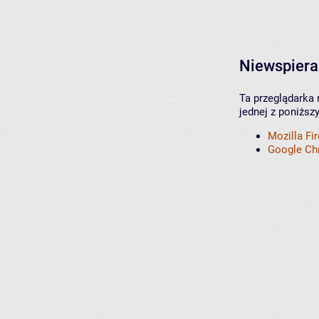
Niewspiera
Ta przeglądarka 
jednej z poniższ
Mozilla Fi
Google C