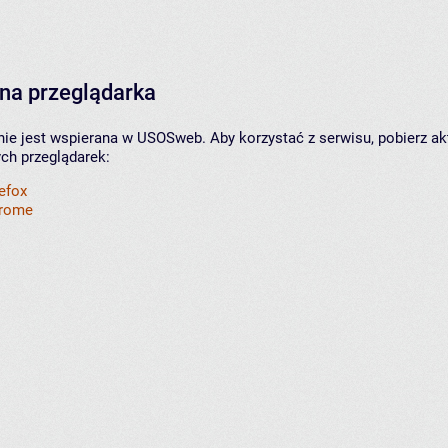
na przeglądarka
nie jest wspierana w USOSweb. Aby korzystać z serwisu, pobierz ak
ych przeglądarek:
refox
hrome