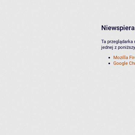
Niewspiera
Ta przeglądarka 
jednej z poniższ
Mozilla Fi
Google C