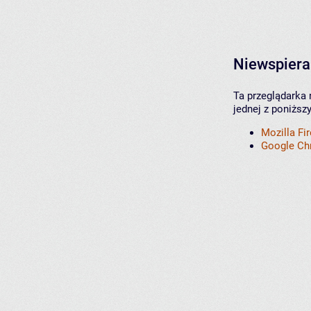
Niewspiera
Ta przeglądarka 
jednej z poniższ
Mozilla Fi
Google C