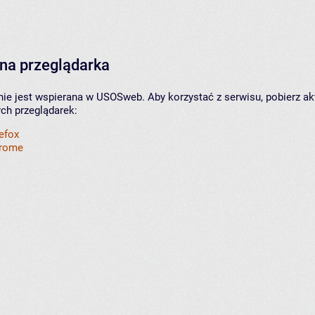
na przeglądarka
nie jest wspierana w USOSweb. Aby korzystać z serwisu, pobierz ak
ych przeglądarek:
refox
hrome