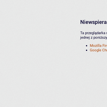
Niewspiera
Ta przeglądarka 
jednej z poniższ
Mozilla Fi
Google C