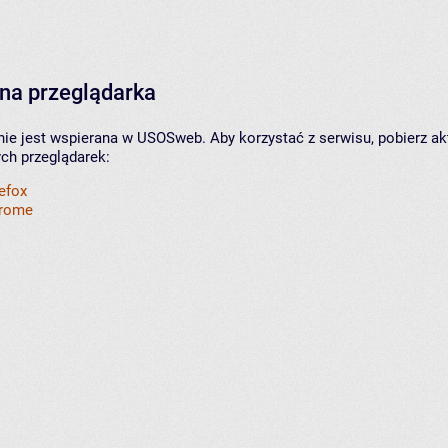
na przeglądarka
nie jest wspierana w USOSweb. Aby korzystać z serwisu, pobierz ak
ych przeglądarek:
refox
hrome