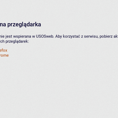
na przeglądarka
nie jest wspierana w USOSweb. Aby korzystać z serwisu, pobierz ak
ych przeglądarek:
refox
hrome