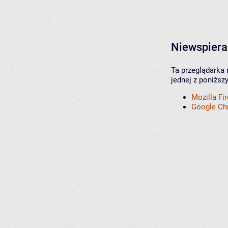
Niewspiera
Ta przeglądarka 
jednej z poniższ
Mozilla Fi
Google C