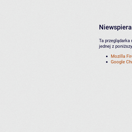
Niewspiera
Ta przeglądarka 
jednej z poniższ
Mozilla Fi
Google C