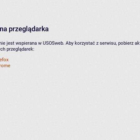
na przeglądarka
nie jest wspierana w USOSweb. Aby korzystać z serwisu, pobierz ak
ych przeglądarek:
refox
hrome