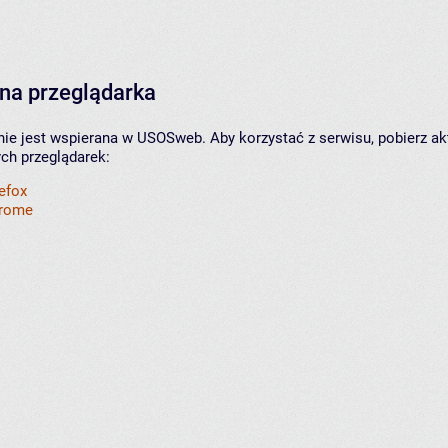
na przeglądarka
nie jest wspierana w USOSweb. Aby korzystać z serwisu, pobierz ak
ych przeglądarek:
refox
hrome