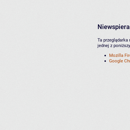
Niewspiera
Ta przeglądarka 
jednej z poniższ
Mozilla Fi
Google C