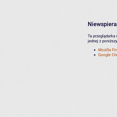
Niewspiera
Ta przeglądarka 
jednej z poniższ
Mozilla Fi
Google C