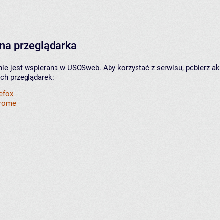
na przeglądarka
nie jest wspierana w USOSweb. Aby korzystać z serwisu, pobierz ak
ych przeglądarek:
refox
hrome