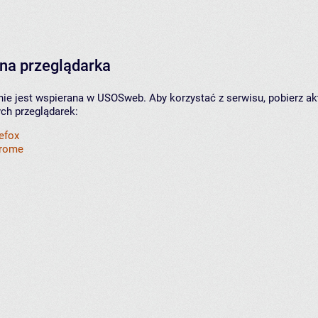
na przeglądarka
nie jest wspierana w USOSweb. Aby korzystać z serwisu, pobierz ak
ych przeglądarek:
refox
hrome