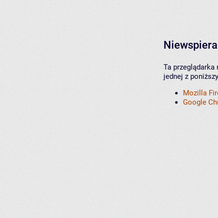
Niewspiera
Ta przeglądarka 
jednej z poniższ
Mozilla Fi
Google C