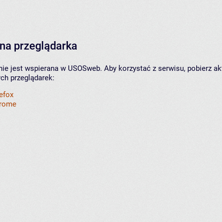
na przeglądarka
nie jest wspierana w USOSweb. Aby korzystać z serwisu, pobierz ak
ych przeglądarek:
refox
hrome