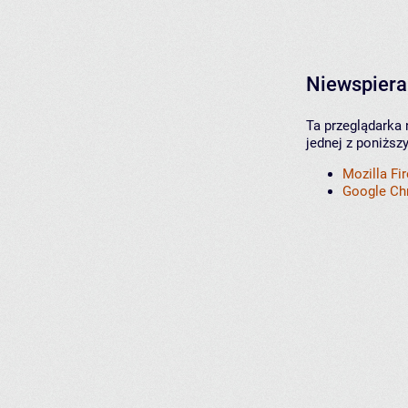
Niewspiera
Ta przeglądarka 
jednej z poniższ
Mozilla Fi
Google C