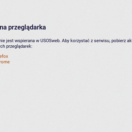
na przeglądarka
nie jest wspierana w USOSweb. Aby korzystać z serwisu, pobierz ak
ych przeglądarek:
refox
hrome