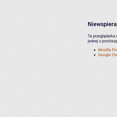
Niewspiera
Ta przeglądarka 
jednej z poniższ
Mozilla Fi
Google C