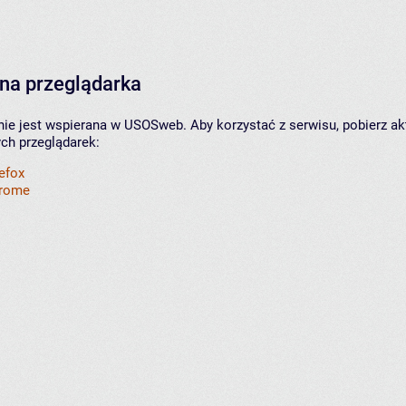
na przeglądarka
nie jest wspierana w USOSweb. Aby korzystać z serwisu, pobierz ak
ych przeglądarek:
refox
hrome