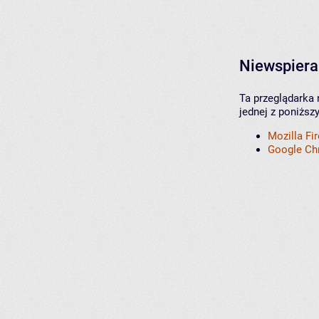
Niewspiera
Ta przeglądarka 
jednej z poniższ
Mozilla Fi
Google C