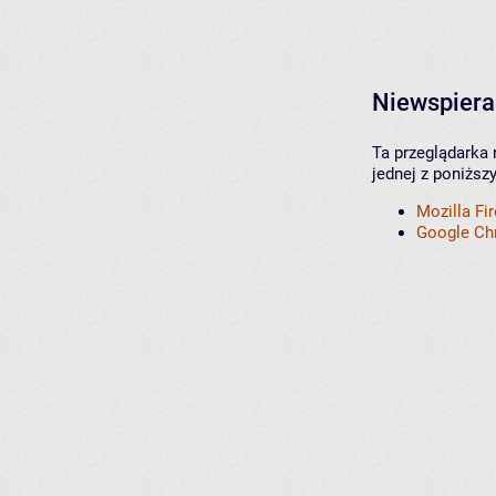
Niewspiera
Ta przeglądarka 
jednej z poniższ
Mozilla Fi
Google C