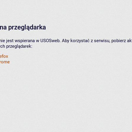
na przeglądarka
nie jest wspierana w USOSweb. Aby korzystać z serwisu, pobierz ak
ych przeglądarek:
refox
hrome