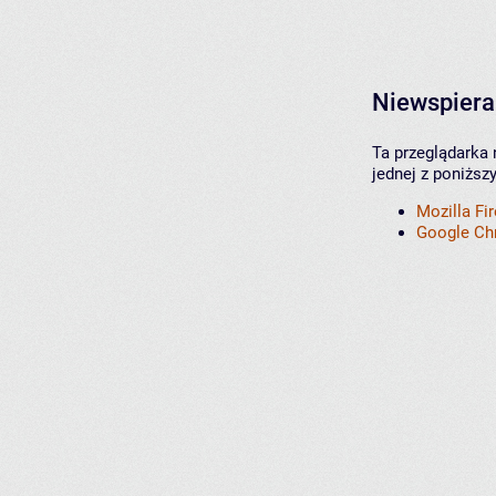
Niewspiera
Ta przeglądarka 
jednej z poniższ
Mozilla Fi
Google C