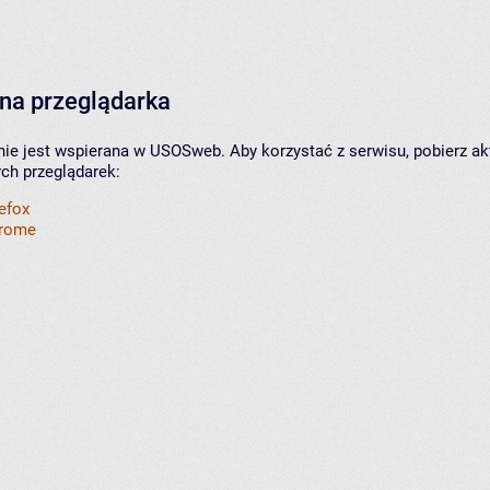
na przeglądarka
nie jest wspierana w USOSweb. Aby korzystać z serwisu, pobierz ak
ych przeglądarek:
refox
hrome