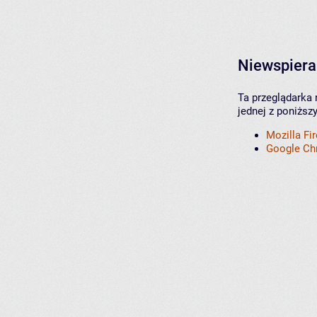
Niewspiera
Ta przeglądarka 
jednej z poniższ
Mozilla Fi
Google C