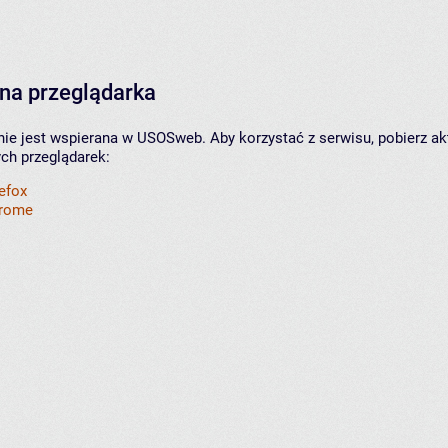
na przeglądarka
nie jest wspierana w USOSweb. Aby korzystać z serwisu, pobierz ak
ych przeglądarek:
refox
hrome