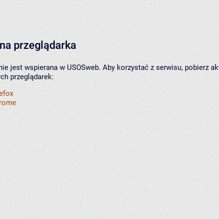
na przeglądarka
nie jest wspierana w USOSweb. Aby korzystać z serwisu, pobierz ak
ych przeglądarek:
refox
hrome