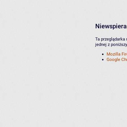
Niewspiera
Ta przeglądarka 
jednej z poniższ
Mozilla Fi
Google C