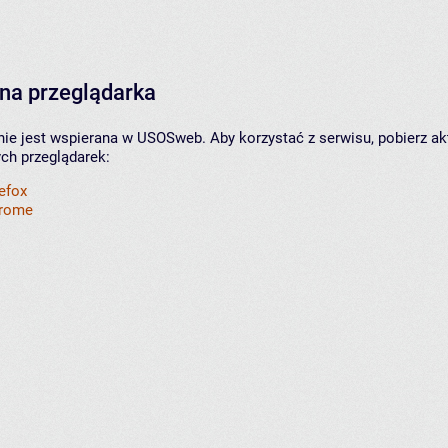
na przeglądarka
nie jest wspierana w USOSweb. Aby korzystać z serwisu, pobierz ak
ych przeglądarek:
refox
hrome