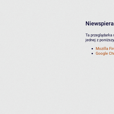
Niewspiera
Ta przeglądarka 
jednej z poniższ
Mozilla Fi
Google C