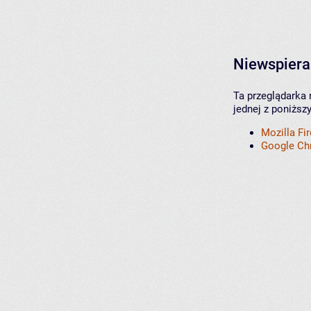
Niewspiera
Ta przeglądarka 
jednej z poniższ
Mozilla Fi
Google C