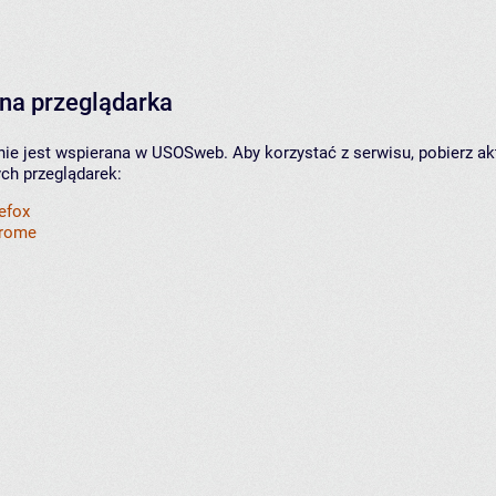
na przeglądarka
nie jest wspierana w USOSweb. Aby korzystać z serwisu, pobierz ak
ych przeglądarek:
refox
hrome