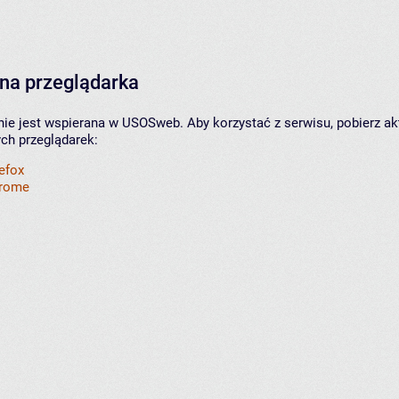
na przeglądarka
nie jest wspierana w USOSweb. Aby korzystać z serwisu, pobierz ak
ych przeglądarek:
refox
hrome