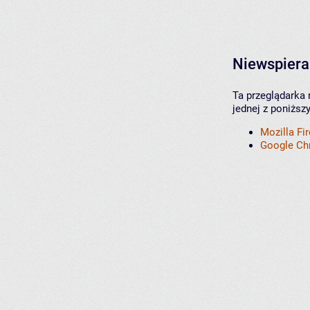
Niewspiera
Ta przeglądarka 
jednej z poniższ
Mozilla Fi
Google C