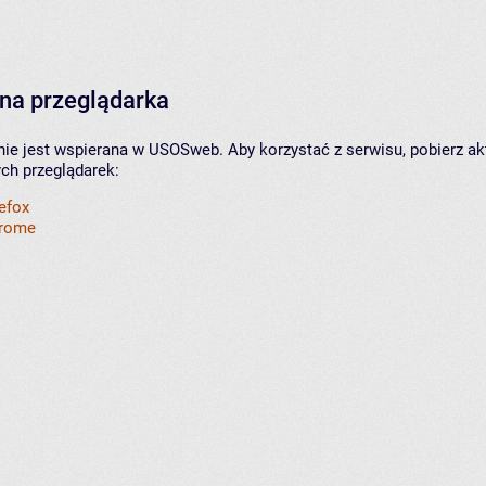
na przeglądarka
nie jest wspierana w USOSweb. Aby korzystać z serwisu, pobierz ak
ych przeglądarek:
refox
hrome