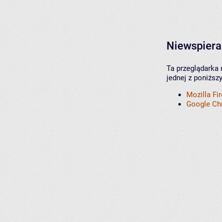
Niewspiera
Ta przeglądarka 
jednej z poniższ
Mozilla Fi
Google C