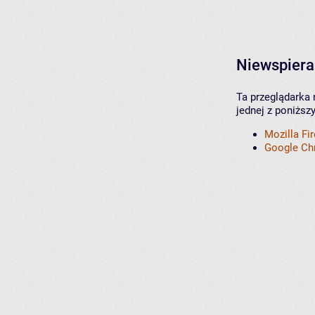
Niewspiera
Ta przeglądarka 
jednej z poniższ
Mozilla Fi
Google C