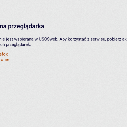
na przeglądarka
nie jest wspierana w USOSweb. Aby korzystać z serwisu, pobierz ak
ych przeglądarek:
refox
hrome