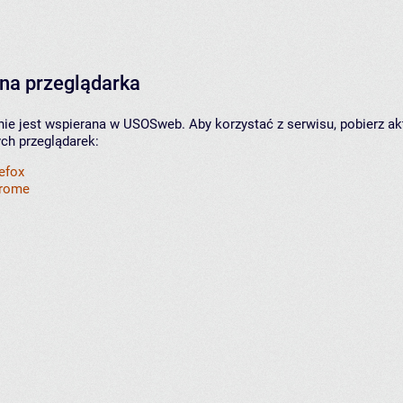
na przeglądarka
nie jest wspierana w USOSweb. Aby korzystać z serwisu, pobierz ak
ych przeglądarek:
refox
hrome