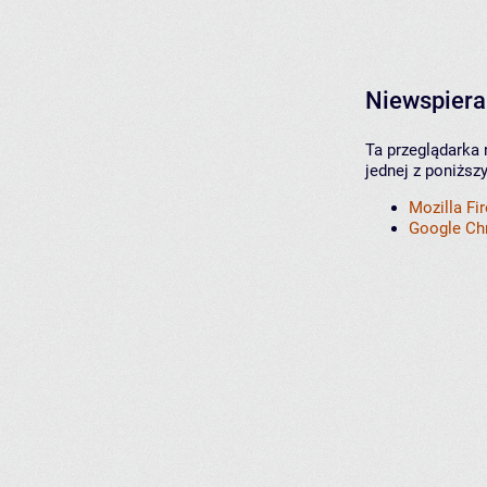
Niewspiera
Ta przeglądarka 
jednej z poniższ
Mozilla Fi
Google C