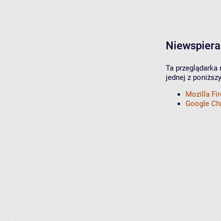
Niewspiera
Ta przeglądarka 
jednej z poniższ
Mozilla Fi
Google C