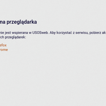
na przeglądarka
nie jest wspierana w USOSweb. Aby korzystać z serwisu, pobierz ak
ych przeglądarek:
refox
hrome