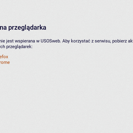
na przeglądarka
nie jest wspierana w USOSweb. Aby korzystać z serwisu, pobierz ak
ych przeglądarek:
refox
hrome