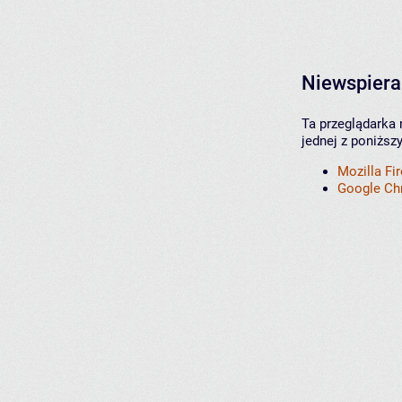
Niewspiera
Ta przeglądarka 
jednej z poniższ
Mozilla Fi
Google C