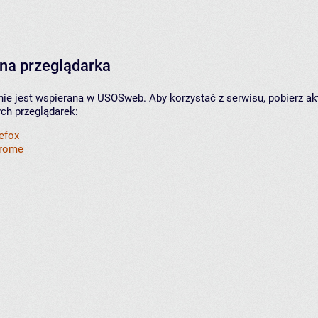
na przeglądarka
nie jest wspierana w USOSweb. Aby korzystać z serwisu, pobierz ak
ych przeglądarek:
refox
hrome