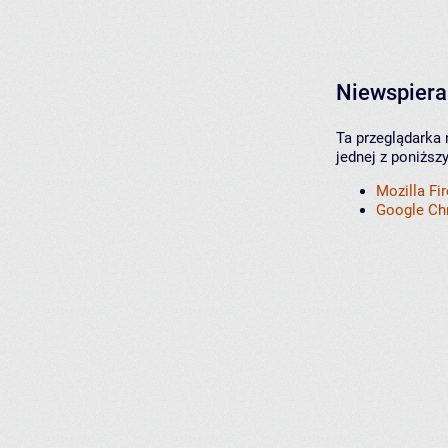
Niewspiera
Ta przeglądarka 
jednej z poniższ
Mozilla Fi
Google C