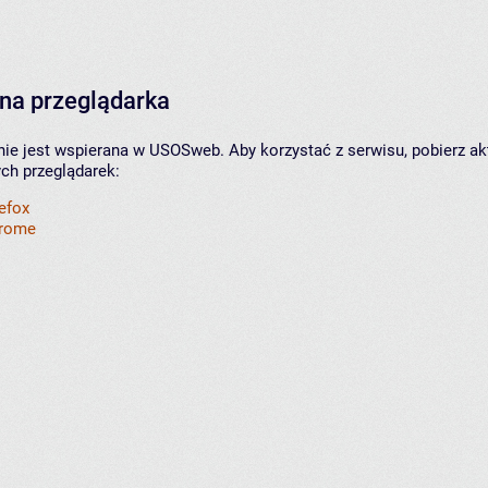
na przeglądarka
nie jest wspierana w USOSweb. Aby korzystać z serwisu, pobierz ak
ych przeglądarek:
refox
hrome