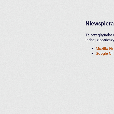
Niewspiera
Ta przeglądarka 
jednej z poniższ
Mozilla Fi
Google C