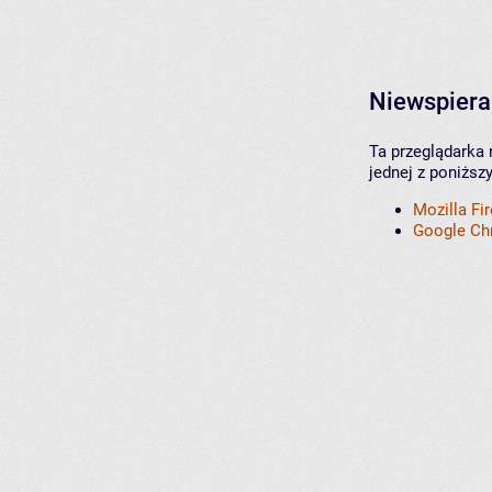
Niewspiera
Ta przeglądarka 
jednej z poniższ
Mozilla Fi
Google C