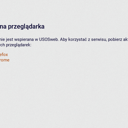
na przeglądarka
nie jest wspierana w USOSweb. Aby korzystać z serwisu, pobierz ak
ych przeglądarek:
refox
hrome