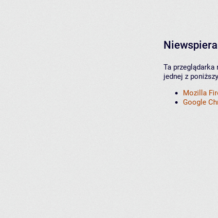
Niewspiera
Ta przeglądarka 
jednej z poniższ
Mozilla Fi
Google C