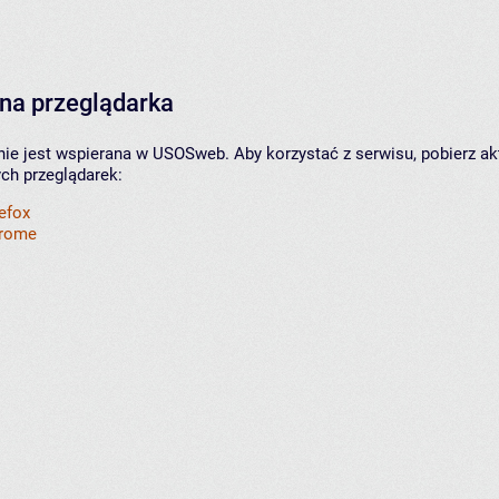
na przeglądarka
nie jest wspierana w USOSweb. Aby korzystać z serwisu, pobierz ak
ych przeglądarek:
refox
hrome