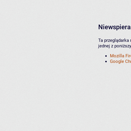
Niewspiera
Ta przeglądarka 
jednej z poniższ
Mozilla Fi
Google C