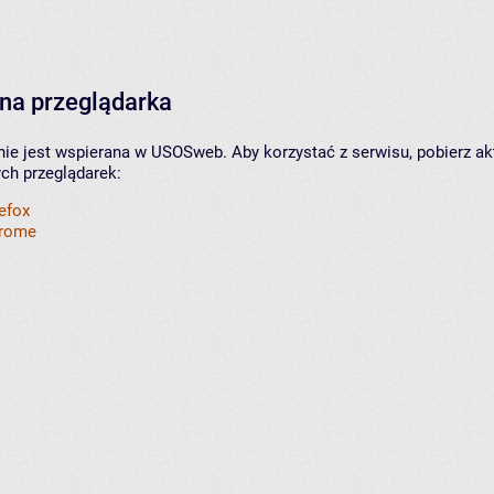
na przeglądarka
nie jest wspierana w USOSweb. Aby korzystać z serwisu, pobierz ak
ych przeglądarek:
refox
hrome