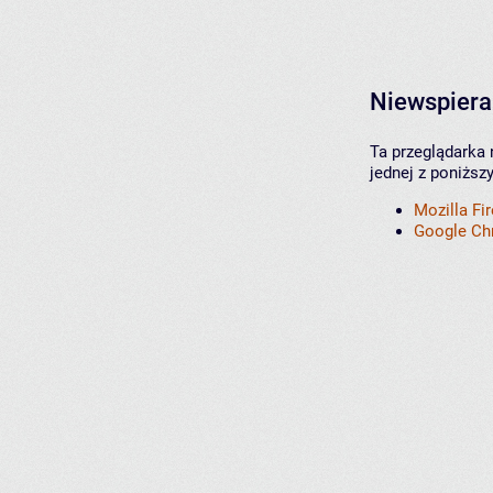
Niewspiera
Ta przeglądarka 
jednej z poniższ
Mozilla Fi
Google C