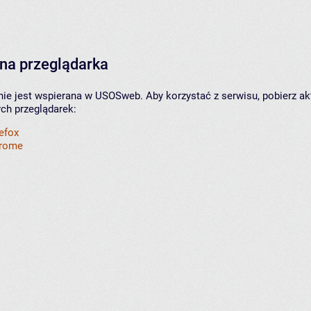
na przeglądarka
nie jest wspierana w USOSweb. Aby korzystać z serwisu, pobierz ak
ych przeglądarek:
refox
hrome